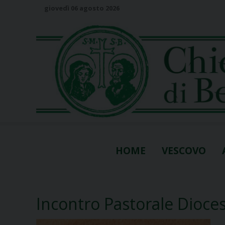
S
giovedì 06 agosto 2026
k
i
p
t
o
c
o
n
t
e
n
HOME
VESCOVO
t
Incontro Pastorale Dioces