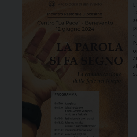
L
2
s
p
s
P
o
a
a
s