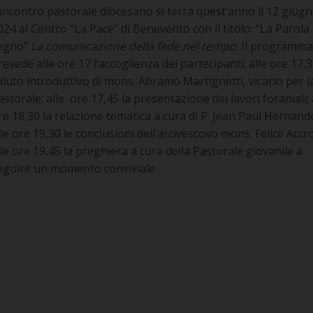
’incontro pastorale diocesano si terrà quest’anno il 12 giug
024 al Centro “La Pace” di Benevento con il titolo: “La Parola 
egno”
La comunicazione della fede nel tempo
. Il programm
revede alle ore 17 l’accoglienza dei partecipanti; alle ore 17,30
aluto introduttivo di mons. Abramo Martignetti, vicario per l
astorale; alle ore 17,45 la presentazione dei lavori foraniali; 
re 18,30 la relazione tematica a cura di P. Jean Paul Hernand
lle ore 19,30 le conclusioni dell’arcivescovo mons. Felice Accr
lle ore 19,45 la preghiera a cura della Pastorale giovanile a
eguire un momento conviviale.