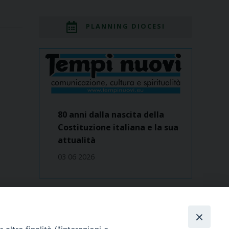
PLANNING DIOCESI
80 anni dalla nascita della
Costituzione italiana e la sua
attualità
03 06 2026
Dove siamo
contatti