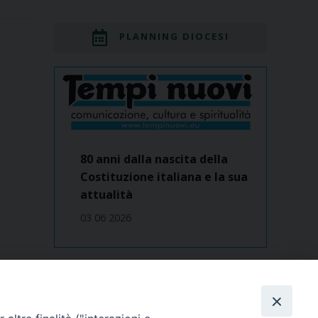
PLANNING DIOCESI
80 anni dalla nascita della
Costituzione italiana e la sua
attualità
03 06 2026
Dove siamo
contatti