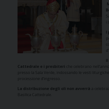
M
B
S
i
I
p
c
d
I
Cattedrale e i presbiteri
che celebrano nell’anno i
presso la Sala Verde, indossando le vesti liturgich
processione d’ingresso.
La distribuzione degli oli non avverrà
a celebra
Basilica Cattedrale.