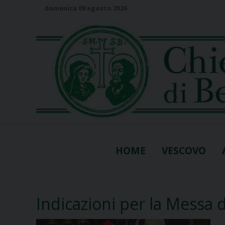
S
domenica 09 agosto 2026
k
i
p
t
o
c
o
n
t
e
n
HOME
VESCOVO
t
Indicazioni per la Messa 