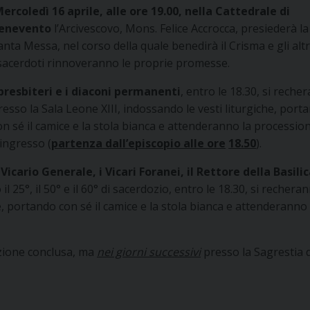
ercoledì 16 aprile, alle ore 19.00, nella Cattedrale di
enevento
l’Arcivescovo, Mons. Felice Accrocca, presiederà la
anta Messa, nel corso della quale benedirà il Crisma e gli altri
 sacerdoti rinnoveranno le proprie promesse.
 presbiteri e i diaconi permanenti
, entro le 18.30, si reche
resso la Sala Leone XIII, indossando le vesti liturgiche, port
on sé il camice e la stola bianca e attenderanno la processio
’ingresso (
partenza dall’episcopio alle ore
18.50
).
l Vicario Generale, i Vicari Foranei, il Rettore della Basili
l 25°, il 50° e il 60° di sacerdozio, entro le 18.30, si rechera
e, portando con sé il camice e la stola bianca e attenderanno 
zione conclusa, ma
nei giorni successivi
presso la Sagrestia d