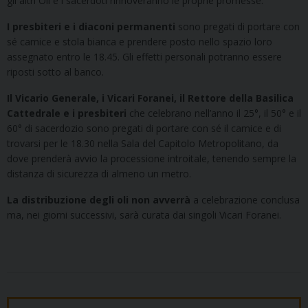
gli altri Oli e i sacerdoti rinnoveranno le proprie promesse.
I presbiteri e i diaconi permanenti
sono pregati di portare con
sé camice e stola bianca e prendere posto nello spazio loro
assegnato entro le 18.45. Gli effetti personali potranno essere
riposti sotto al banco.
Il Vicario Generale, i Vicari Foranei, il Rettore della Basilica
Cattedrale e i presbiteri
che celebrano nell’anno il 25°, il 50° e il
60° di sacerdozio sono pregati di portare con sé il camice e di
trovarsi per le 18.30 nella Sala del Capitolo Metropolitano, da
dove prenderà avvio la processione introitale, tenendo sempre la
distanza di sicurezza di almeno un metro.
La distribuzione degli oli non avverrà
a celebrazione conclusa
ma, nei giorni successivi, sarà curata dai singoli Vicari Foranei.