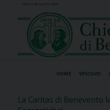
S
sabato 08 agosto 2026
k
i
p
t
o
c
o
n
t
e
n
HOME
VESCOVO
t
La Caritas di Benevento la