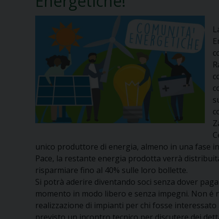
Energetiche!
L
E
c
R
c
c
s
c
Z
C
unico produttore di energia, almeno in una fase ini
Pace, la restante energia prodotta verrà distribuit
risparmiare fino al 40% sulle loro bollette.
Si potrà aderire diventando soci senza dover pag
momento in modo libero e senza impegni. Non é ric
realizzazione di impianti per chi fosse interessat
previsto un incontro tecnico per discutere dei dett