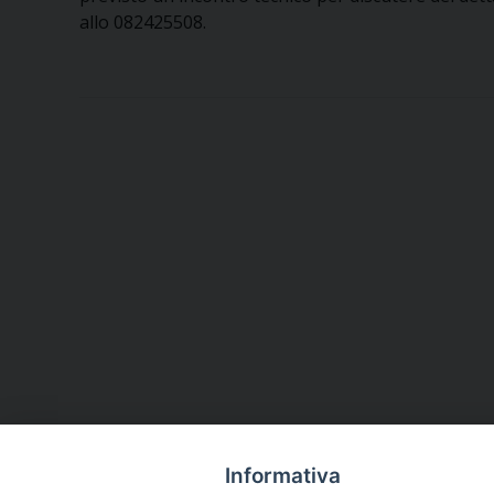
allo 082425508.
Informativa