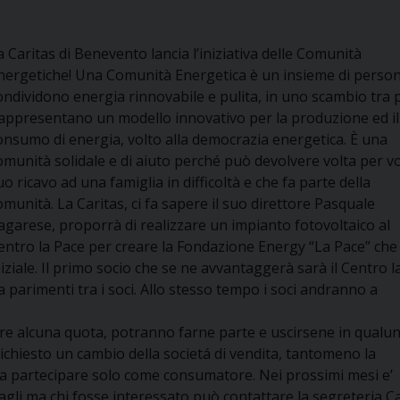
a Caritas di Benevento lancia l’iniziativa delle Comunità
nergetiche! Una Comunità Energetica è un insieme di perso
ondividono energia rinnovabile e pulita, in uno scambio tra p
appresentano un modello innovativo per la produzione ed il
onsumo di energia, volto alla democrazia energetica. È una
omunità solidale e di aiuto perché può devolvere volta per vol
uo ricavo ad una famiglia in difficoltà e che fa parte della
omunità. La Caritas, ci fa sapere il suo direttore Pasquale
agarese, proporrà di realizzare un impianto fotovoltaico al
entro la Pace per creare la Fondazione Energy “La Pace” che
ziale. Il primo socio che se ne avvantaggerà sarà il Centro l
a parimenti tra i soci. Allo stesso tempo i soci andranno a
are alcuna quota, potranno farne parte e uscirsene in qualu
hiesto un cambio della societá di vendita, tantomeno la
o a partecipare solo come consumatore. Nei prossimi mesi e’
agli ma chi fosse interessato può contattare la segreteria C