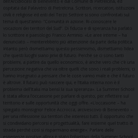
dell’Arcidiocesi di Benevento e dal Comune di Pietrelcina, ed
ospitata dal Palavetro di Pietrelcina. Scrittori, ricercatori, istituzioni
civili e religiose ed enti del Terzo Settore si sono confrontati sul
tema di quest’anno: “Comunità in azione. Ri-conoscere le
vocazioni dei territori del Sud”. Di fiducia e di speranza ha parlato
lo scrittore e paesologo Franco Arminio. «Le aree interne – ha
denunciato – meriterebbero più attenzione da parte della politica.
Intanto però dismettiamo questo pessimismo, dismettiamo l’idea
che questi luoghi siano privi di futuro. Perché se ci sono tanti
problemi, a partire da quello economico, è anche vero che c’è una
percezione negativa che va oltre quelli che sono i reali problemi, ci
hanno insegnato a pensare che le cose vanno male e che il futuro
è altrove. Il futuro può nascere qui, e l’Italia interna non è il
problema dell’Italia ma bensì la sua speranza». La Summer School
è stata allora l’occasione per parlare di questo, per riflettere sul
territorio e sulle opportunità che oggi offre. «L’occasione – ha
spiegato monsignor Felice Accrocca, arcivescovo di Benevento –
per una riflessione sui territori che interessi tutti. È opportuno che
si condividano percorsi e progettualità, fare insieme quel tratto di
strada perché così si risparmiano energie». Parlare delle
esperienze positive allora è stato l’obiettivo della Summer School,