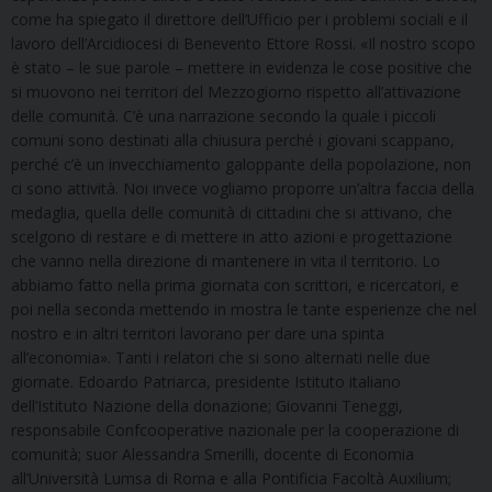
come ha spiegato il direttore dell’Ufficio per i problemi sociali e il
lavoro dell’Arcidiocesi di Benevento Ettore Rossi. «Il nostro scopo
è stato – le sue parole – mettere in evidenza le cose positive che
si muovono nei territori del Mezzogiorno rispetto all’attivazione
delle comunità. C’è una narrazione secondo la quale i piccoli
comuni sono destinati alla chiusura perché i giovani scappano,
perché c’è un invecchiamento galoppante della popolazione, non
ci sono attività. Noi invece vogliamo proporre un’altra faccia della
medaglia, quella delle comunità di cittadini che si attivano, che
scelgono di restare e di mettere in atto azioni e progettazione
che vanno nella direzione di mantenere in vita il territorio. Lo
abbiamo fatto nella prima giornata con scrittori, e ricercatori, e
poi nella seconda mettendo in mostra le tante esperienze che nel
nostro e in altri territori lavorano per dare una spinta
all’economia». Tanti i relatori che si sono alternati nelle due
giornate. Edoardo Patriarca, presidente Istituto italiano
dell’Istituto Nazione della donazione; Giovanni Teneggi,
responsabile Confcooperative nazionale per la cooperazione di
comunità; suor Alessandra Smerilli, docente di Economia
all’Università Lumsa di Roma e alla Pontificia Facoltà Auxilium;