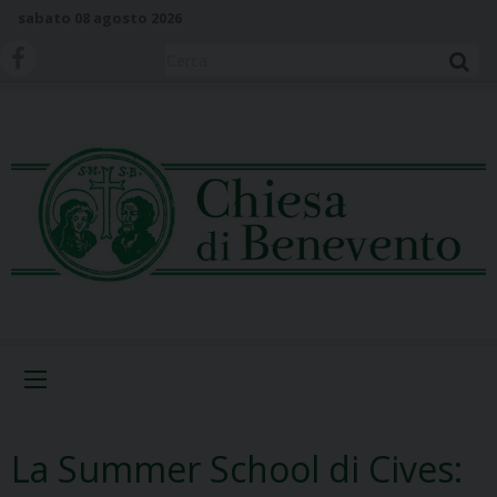
S
sabato 08 agosto 2026
k
i
Cerca
p
t
o
c
o
n
t
e
n
t
Menu
La Summer School di Cives: