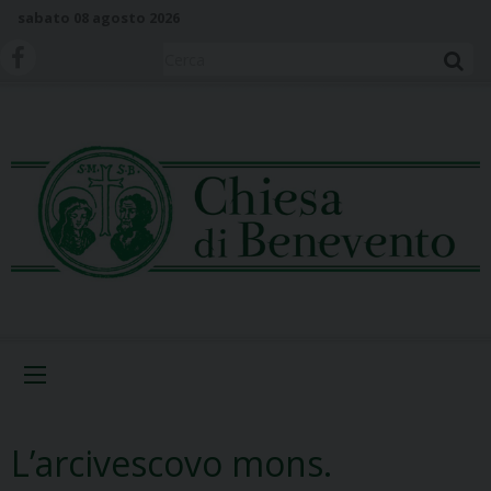
S
sabato 08 agosto 2026
k
i
Cerca
p
t
o
c
o
n
t
e
n
t
Menu
L’arcivescovo mons.