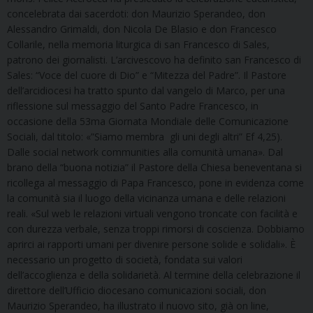
concelebrata dai sacerdoti: don Maurizio Sperandeo, don
Alessandro Grimaldi, don Nicola De Blasio e don Francesco
Collarile, nella memoria liturgica di san Francesco di Sales,
patrono dei giornalisti. L’arcivescovo ha definito san Francesco di
Sales: “Voce del cuore di Dio” e “Mitezza del Padre”. Il Pastore
dell’arcidiocesi ha tratto spunto dal vangelo di Marco, per una
riflessione sul messaggio del Santo Padre Francesco, in
occasione della 53ma Giornata Mondiale delle Comunicazione
Sociali, dal titolo: «”Siamo membra gli uni degli altri” Ef 4,25).
Dalle social network communities alla comunità umana». Dal
brano della “buona notizia” il Pastore della Chiesa beneventana si
ricollega al messaggio di Papa Francesco, pone in evidenza come
la comunità sia il luogo della vicinanza umana e delle relazioni
reali. «Sul web le relazioni virtuali vengono troncate con facilità e
con durezza verbale, senza troppi rimorsi di coscienza. Dobbiamo
aprirci ai rapporti umani per divenire persone solide e solidali». È
necessario un progetto di società, fondata sui valori
dell’accoglienza e della solidarietà. Al termine della celebrazione il
direttore dell’Ufficio diocesano comunicazioni sociali, don
Maurizio Sperandeo, ha illustrato il nuovo sito, già on line,