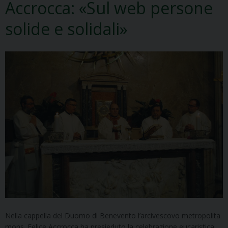
Accrocca: «Sul web persone
solide e solidali»
Nella cappella del Duomo di Benevento l’arcivescovo metropolita
mons. Felice Accrocca ha presieduto la celebrazione eucaristica,