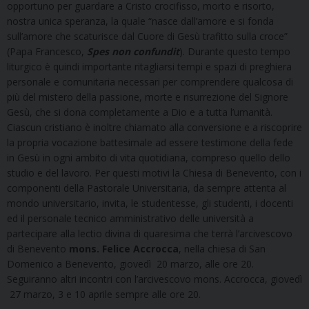
opportuno per guardare a Cristo crocifisso, morto e risorto,
nostra unica speranza, la quale “nasce dall’amore e si fonda
sull’amore che scaturisce dal Cuore di Gesù trafitto sulla croce”
(Papa Francesco,
Spes non confundit
). Durante questo tempo
liturgico è quindi importante ritagliarsi tempi e spazi di preghiera
personale e comunitaria necessari per comprendere qualcosa di
più del mistero della passione, morte e risurrezione del Signore
Gesù, che si dona completamente a Dio e a tutta l’umanità.
Ciascun cristiano è inoltre chiamato alla conversione e a riscoprire
la propria vocazione battesimale ad essere testimone della fede
in Gesù in ogni ambito di vita quotidiana, compreso quello dello
studio e del lavoro. Per questi motivi la Chiesa di Benevento, con i
componenti della Pastorale Universitaria, da sempre attenta al
mondo universitario, invita, le studentesse, gli studenti, i docenti
ed il personale tecnico amministrativo delle università a
partecipare alla lectio divina di quaresima che terrà l’arcivescovo
di Benevento
mons. Felice Accrocca
, nella chiesa di San
Domenico a Benevento, giovedì 20 marzo, alle ore 20.
Seguiranno altri incontri con l’arcivescovo mons. Accrocca, giovedì
27 marzo, 3 e 10 aprile sempre alle ore 20.