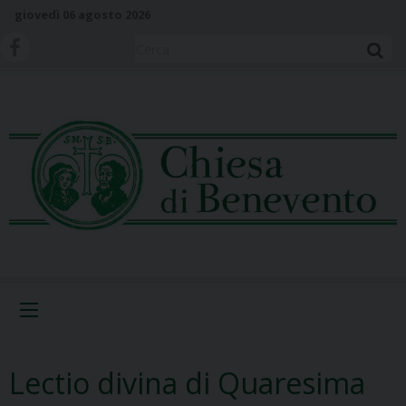
S
giovedì 06 agosto 2026
k
i
Cerca
p
t
o
c
o
n
t
e
n
t
Menu
Lectio divina di Quaresima