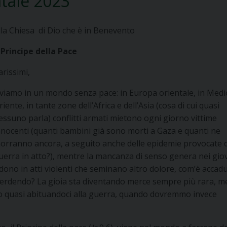
atale 2023
lla Chiesa di Dio che è in Benevento
l Principe della Pace
arissimi,
iviamo in un mondo senza pace: in Europa orientale, in Medi
riente, in tante zone dell’Africa e dell’Asia (cosa di cui quasi
essuno parla) conflitti armati mietono ogni giorno vittime
nnocenti (quanti bambini già sono morti a Gaza e quanti ne
orranno ancora, a seguito anche delle epidemie provocate d
uerra in atto?), mentre la mancanza di senso genera nei gio
dono in atti violenti che seminano altro dolore, com’è accad
 perdendo? La gioia sta diventando merce sempre più rara, m
amo quasi abituandoci alla guerra, quando dovremmo invece