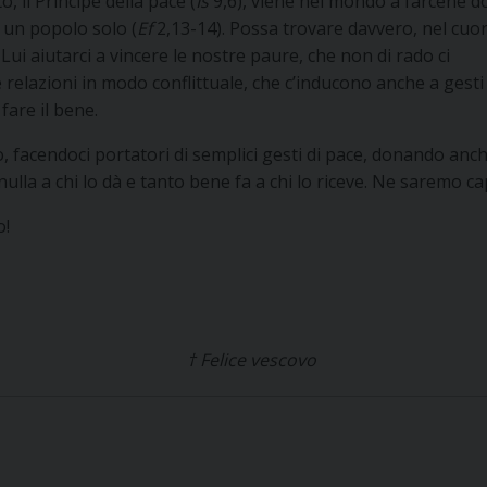
 il Principe della pace (
Is
9,6), viene nel mondo a farcene d
ue un popolo solo (
Ef
2,13-14). Possa trovare davvero, nel cuo
Lui aiutarci a vincere le nostre paure, che non di rado ci
e relazioni in modo conflittuale, che c’inducono anche a gesti
fare il bene.
, facendoci portatori di semplici gesti di pace, donando anc
lla a chi lo dà e tanto bene fa a chi lo riceve. Ne saremo ca
o!
vescovo