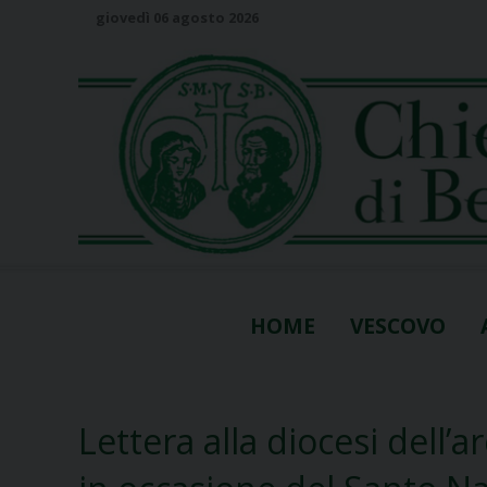
S
giovedì 06 agosto 2026
k
i
p
t
o
c
o
n
t
e
n
HOME
VESCOVO
t
Lettera alla diocesi dell’