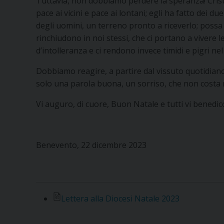
Tuttavia, non dobbiamo perdere la speranza! Cristo,
pace ai vicini e pace ai lontani; egli ha fatto dei d
degli uomini, un terreno pronto a riceverlo; possa 
rinchiudono in noi stessi, che ci portano a vivere l
d’intolleranza e ci rendono invece timidi e pigri nel 
Dobbiamo reagire, a partire dal vissuto quotidiano
solo una parola buona, un sorriso, che non costa nu
Vi auguro, di cuore, Buon Natale e tutti vi benedic
Benevento, 22 dicembre 2023
† Felice 
Lettera alla Diocesi Natale 2023