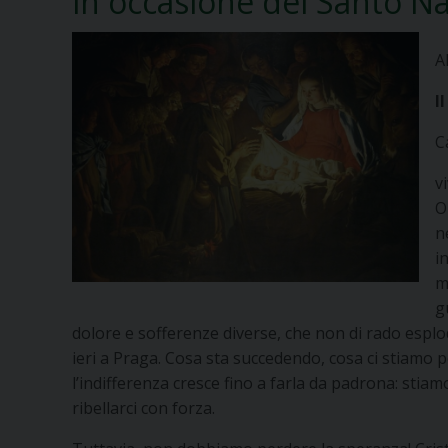
in occasione del Santo N
A
I
C
v
O
n
i
m
g
dolore e sofferenze diverse, che non di rado esplo
ieri a Praga. Cosa sta succedendo, cosa ci stiamo
l’indifferenza cresce fino a farla da padrona: sti
ribellarci con forza.