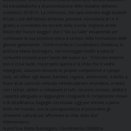
ed extradidattiche e di presentazione delle iniziative dell’anno
scolastico 2018/19. La cerimonia, che sarà animata dagli studenti
di tutti i cicli dell’Istituto (infanzia, primaria, secondaria di I e II
grado) e coordinata dai docenti della scuola, segnerà anche
l’inizio del “nuovo viaggio” che il “De La Salle” intraprende per
continuare la sua preziosa opera a servizio della formazione delle
giovani generazioni. Come ricorda la Coordinatrice Didattica, la
prof.ssa Maria Buonaguro, nel messaggio rivolto a tutta la
comunità scolastica per l’avvio del nuovo a.s.: “Crescere insieme
non è cosa facile, ma proprio questa è la sfida che ci vedrà
impegnati, ciascuno secondo le proprie competenze e i propri
ruoli, ad offrire agli alunni, bambini, ragazzi, adolescenti, il diritto a
fruire di un curricolo verticale interdisciplinare innovativo, in linea
con i tempi, adatto a sviluppare in tutti, nessuno escluso, abilità e
capacità adeguate a raggiungere i traguardi di competenze chiave
e di cittadinanza, bagaglio essenziale oggi per entrare a pieno
titolo nel mondo, con la consapevolezza di possedere gli
strumenti culturali per affrontare le sfide della vita”.
Interverranno:
la prof.ssa Maria Buonaguro, Coordinatrice Didattica