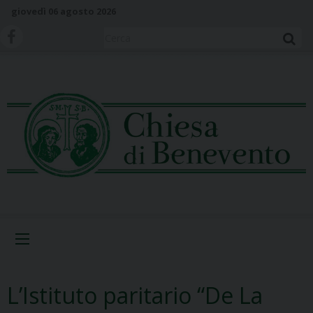
S
giovedì 06 agosto 2026
k
i
Cerca
p
t
o
c
o
n
t
e
n
t
Menu
L’Istituto paritario “De La