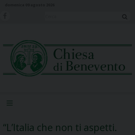
S
domenica 09 agosto 2026
k
i
Cerca
p
t
o
c
o
n
t
e
n
t
Menu
“L’Italia che non ti aspetti.