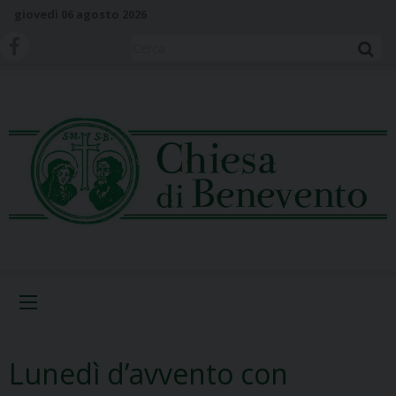
S
giovedì 06 agosto 2026
k
i
Cerca
p
t
o
c
o
n
t
e
n
t
Menu
Lunedì d’avvento con