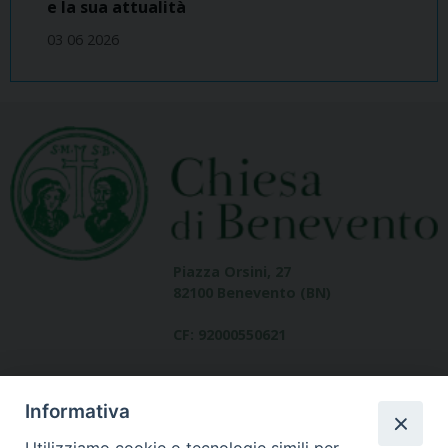
e la sua attualità
03 06 2026
Piazza Orsini, 27
82100 Benevento (BN)
CF: 92000550621
Informativa