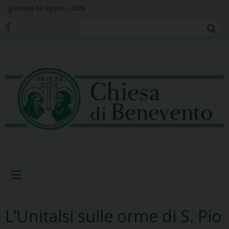
S
giovedì 06 agosto 2026
k
i
Cerca
p
t
o
c
o
n
t
e
n
t
Menu
L’Unitalsi sulle orme di S. Pio