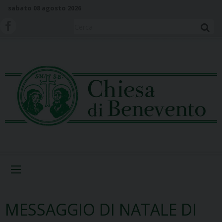
S
sabato 08 agosto 2026
k
i
Cerca
p
t
o
c
o
n
t
e
n
t
Menu
MESSAGGIO DI NATALE DI