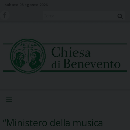
S
sabato 08 agosto 2026
k
i
Cerca
p
t
o
c
o
n
t
e
n
t
Menu
“Ministero della musica