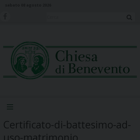
S
sabato 08 agosto 2026
k
i
Cerca
p
t
o
c
o
n
t
e
n
t
Menu
Certificato-di-battesimo-ad-
uso-matrimonio