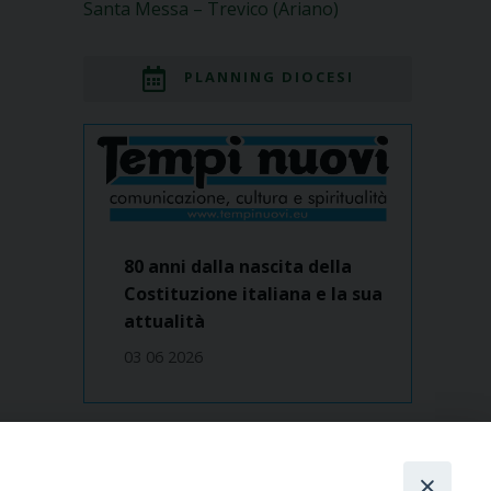
Santa Messa – Trevico (Ariano)
PLANNING DIOCESI
80 anni dalla nascita della
Costituzione italiana e la sua
attualità
03 06 2026
Dove siamo
contatti