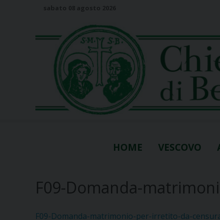
S
sabato 08 agosto 2026
k
i
p
t
o
c
o
n
t
e
n
HOME
VESCOVO
t
F09-Domanda-matrimonio-
F09-Domanda-matrimonio-per-irretito-da-censur