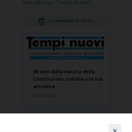
Santa Messa – Trevico (Ariano)
PLANNING DIOCESI
80 anni dalla nascita della
Costituzione italiana e la sua
attualità
03 06 2026
Dove siamo
contatti