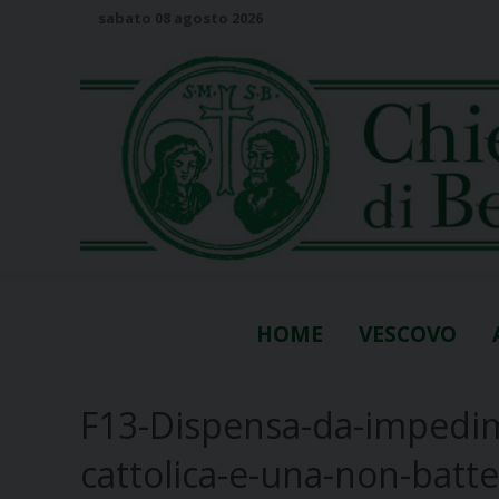
S
sabato 08 agosto 2026
k
i
p
t
o
c
o
n
t
e
n
HOME
VESCOVO
t
F13-Dispensa-da-impedim
cattolica-e-una-non-batte