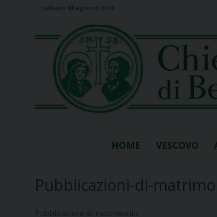
S
sabato 08 agosto 2026
k
i
p
t
o
c
o
n
t
e
n
HOME
VESCOVO
t
Pubblicazioni-di-matrimo
Pubblicazioni-di-matrimonio