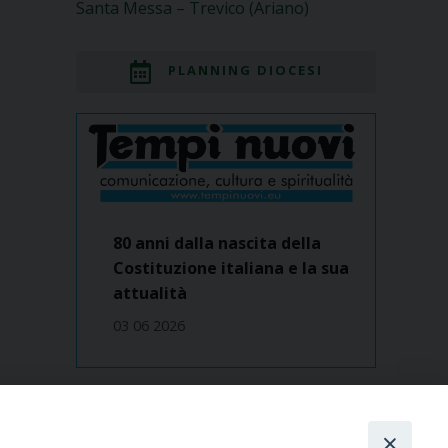
Santa Messa – Trevico (Ariano)
PLANNING DIOCESI
80 anni dalla nascita della
Costituzione italiana e la sua
attualità
03 06 2026
Dove siamo
contatti