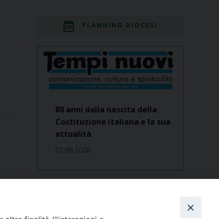
PLANNING DIOCESI
80 anni dalla nascita della
Costituzione italiana e la sua
attualità
03 06 2026
Dove siamo
contatti