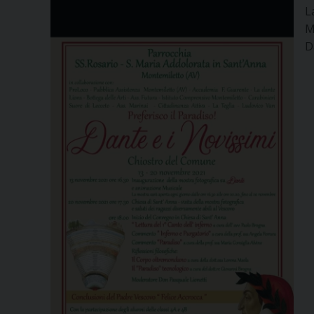
L
M
D