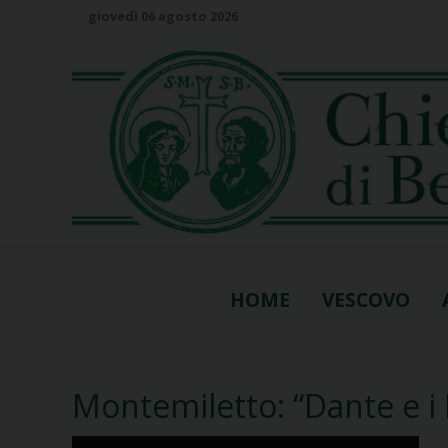
S
giovedì 06 agosto 2026
k
i
p
t
o
c
o
n
t
e
n
HOME
VESCOVO
t
Montemiletto: “Dante e i 