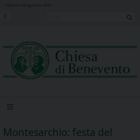
S
sabato 08 agosto 2026
k
i
Cerca
p
t
o
c
o
n
t
e
n
t
Menu
Montesarchio: festa del