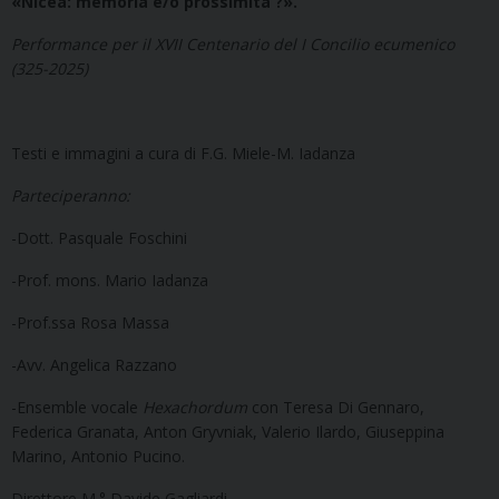
«Nicea: memoria e/o prossimità ?».
Performance per il XVII Centenario del I Concilio ecumenico
(325-2025)
Testi e immagini a cura di F.G. Miele-M. Iadanza
Parteciperanno:
-Dott. Pasquale Foschini
-Prof. mons. Mario Iadanza
-Prof.ssa Rosa Massa
-Avv. Angelica Razzano
-Ensemble vocale
Hexachordum
con Teresa Di Gennaro,
Federica Granata, Anton Gryvniak, Valerio Ilardo, Giuseppina
Marino, Antonio Pucino.
Direttore M.° Davide Gagliardi