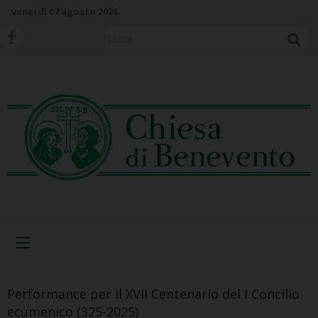
S
venerdì 07 agosto 2026
k
i
Cerca
p
t
o
c
o
n
t
e
n
t
Menu
Performance per il XVII Centenario del I Concilio
ecumenico (325-2025)