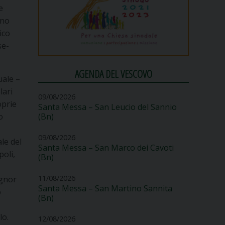
e
ano
ico
se-
AGENDA DEL VESCOVO
uale –
lari
09/08/2026
oprie
Santa Messa – San Leucio del Sannio
o
(Bn)
09/08/2026
le del
Santa Messa – San Marco dei Cavoti
oli,
(Bn)
11/08/2026
ignor
Santa Messa – San Martino Sannita
o
(Bn)
lo.
12/08/2026