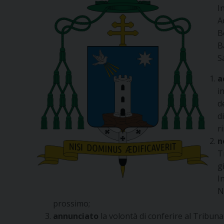
I
A
B
B
S
a
i
d
d
r
n
T
g
I
N
prossimo;
annunciato
la volontà di conferire al Tribuna