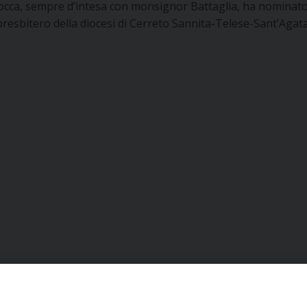
cca, sempre d’intesa con monsignor Battaglia, ha nominat
resbitero della diocesi di Cerreto Sannita-Telese-Sant’Agata