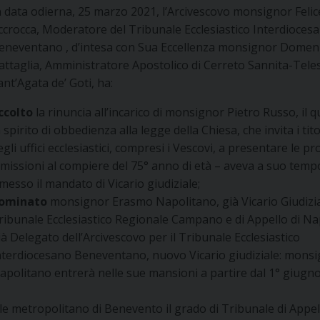
n data odierna, 25 marzo 2021, l’Arcivescovo monsignor Felic
ccrocca, Moderatore del Tribunale Ecclesiastico Interdioces
eneventano , d’intesa con Sua Eccellenza monsignor Domen
attaglia, Amministratore Apostolico di Cerreto Sannita-Tele
ant’Agata de’ Goti, ha:
ccolto
la rinuncia all’incarico di monsignor Pietro Russo, il q
n spirito di obbedienza alla legge della Chiesa, che invita i tito
egli uffici ecclesiastici, compresi i Vescovi, a presentare le pr
imissioni al compiere del 75° anno di età – aveva a suo temp
imesso il mandato di Vicario giudiziale;
ominato
monsignor Erasmo Napolitano, già Vicario Giudizia
ribunale Ecclesiastico Regionale Campano e di Appello di Nap
ià Delegato dell’Arcivescovo per il Tribunale Ecclesiastico
nterdiocesano Beneventano, nuovo Vicario giudiziale: mons
apolitano entrerà nelle sue mansioni a partire dal 1° giugn
le metropolitano di Benevento il grado di Tribunale di Appel