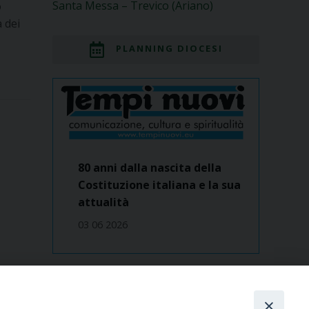
Santa Messa – Trevico (Ariano)
o
 dei
PLANNING DIOCESI
80 anni dalla nascita della
Costituzione italiana e la sua
attualità
03 06 2026
Dove siamo
contatti