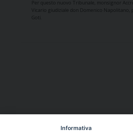
Per questo nuovo Tribunale, monsignor Accro
Vicario giudiziale don Domenico Napolitano, p
Goti.
Informativa