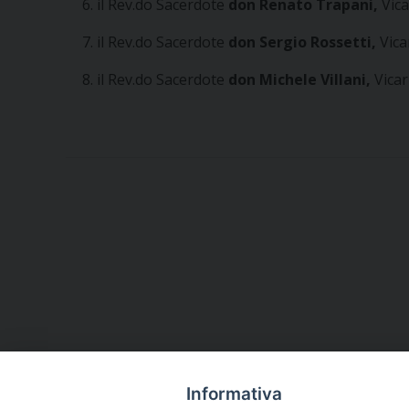
il Rev.do Sacerdote
don Renato Trapani,
Vic
il Rev.do Sacerdote
don Sergio Rossetti,
Vica
il Rev.do Sacerdote
don Michele Villani,
Vica
Informativa