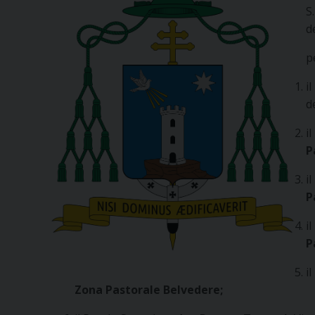
S
d
p
i
d
i
P
i
P
i
P
i
Zona Pastorale Belvedere;