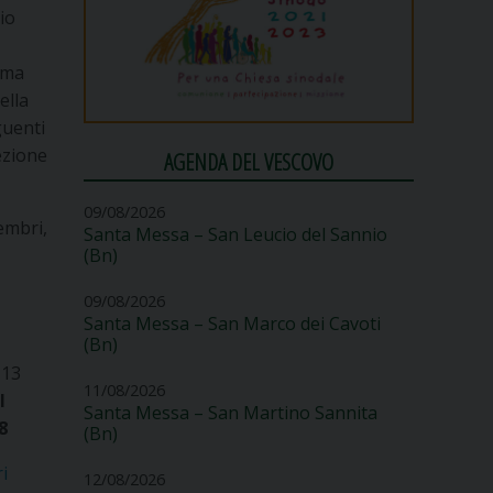
io
rima
ella
guenti
ezione
AGENDA DEL VESCOVO
09/08/2026
embri,
Santa Messa – San Leucio del Sannio
(Bn)
09/08/2026
Santa Messa – San Marco dei Cavoti
(Bn)
 13
11/08/2026
il
Santa Messa – San Martino Sannita
8
(Bn)
i
12/08/2026