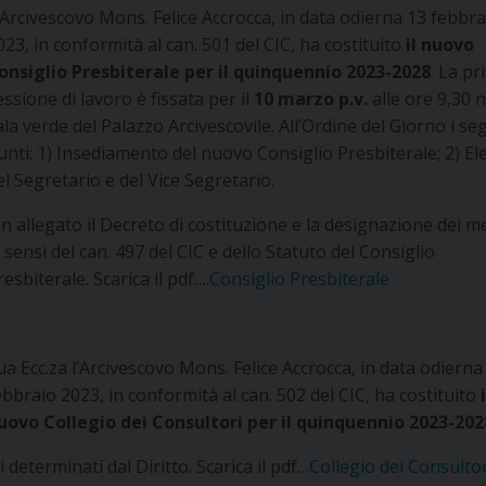
’Arcivescovo Mons. Felice Accrocca, in data odierna 13 febbra
023, in conformità al can. 501 del CIC, ha costituito
il nuovo
onsiglio Presbiterale per il quinquennio 2023-2028
. La p
essione di lavoro è fissata per il
10 marzo p.v.
alle ore 9,30 n
ala verde del Palazzo Arcivescovile. All’Ordine del Giorno i se
unti: 1) Insediamento del nuovo Consiglio Presbiterale; 2) El
el Segretario e del Vice Segretario.
In allegato il Decreto di costituzione e la designazione dei m
i sensi del can. 497 del CIC e dello Statuto del Consiglio
resbiterale. Scarica il pdf….
Consiglio Presbiterale
ua Ecc.za l’Arcivescovo Mons. Felice Accrocca, in data odierna
ebbraio 2023, in conformità al can. 502 del CIC, ha costituito
uovo Collegio dei Consultori per il quinquennio 2023-202
 determinati dal Diritto. Scarica il pdf…
Collegio dei Consultor