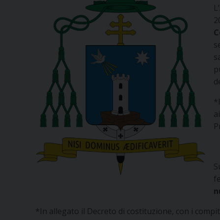
L
2
C
s
s
p
d
*
a
P
S
f
n
*In allegato il Decreto di costituzione, con i compiti