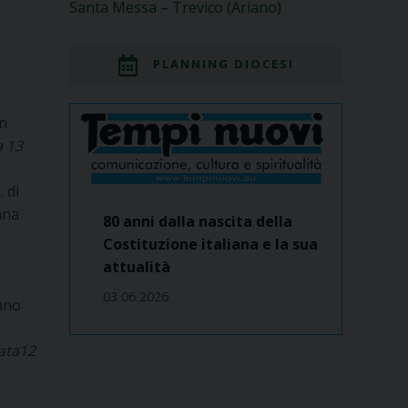
Santa Messa – Trevico (Ariano)
PLANNING DIOCESI
in
a 13
 di
ana
80 anni dalla nascita della
Costituzione italiana e la sua
attualità
03 06 2026
sano
data12