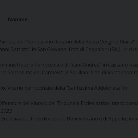
Nomine
 Parroco del “Santissimo Rosario della Beata Vergine Maria” 
vanni Battista” in San Giovanni fraz. di Ceppaloni (BN),
in dat
Amministratore Parrocchiale di “Sant’Andrea” in Cassano fraz.
ia Santissima del Carmelo” in Squillani fraz. di Roccabascer
io
, Vicario parrocchiale della “Santissima Addolorata” in
 Difensore del Vincolo del Tribunale Ecclesiastico Interdioce
 2023
;
e Ecclesiastico Interdiocesano Beneventano e di Appello,
in 