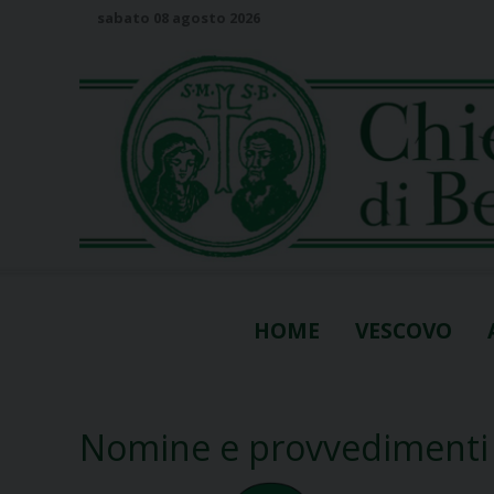
S
sabato 08 agosto 2026
k
i
p
t
o
c
o
n
t
e
n
HOME
VESCOVO
t
Nomine e provvedimenti