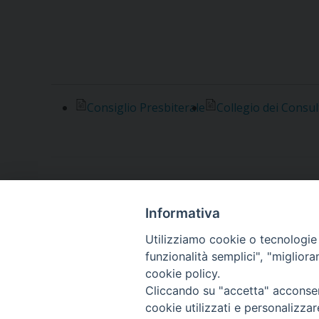
Consiglio Presbiterale
Collegio dei Consul
Informativa
Utilizziamo cookie o tecnologie s
funzionalità semplici", "miglior
cookie policy.
Piazza Orsini, 27
82100 Benevento (BN)
Cliccando su "accetta" acconsent
cookie utilizzati e personalizza