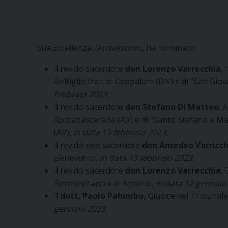
Sua Eccellenza l’Arcivescovo, ha nominato:
il rev.do sacerdote
don Lorenzo Varrecchia
,
Beltiglio fraz. di Ceppaloni (BN) e di “San Gio
febbraio 2023
;
il rev.do sacerdote
don Stefano Di Matteo
, 
Roccabascerana (AV) e di “Santo Stefano e Mar
(AV),
in data 13 febbraio 2023
;
il rev.do neo sacerdote
don Amedeo Varricch
Benevento,
in data 13 febbraio 2023
;
il rev.do sacerdote
don Lorenzo Varrecchia
,
Beneventano e di Appello,
in data 12 gennaio
il
dott. Paolo Palumbo
, Giudice del Tribunal
gennaio 2023
;