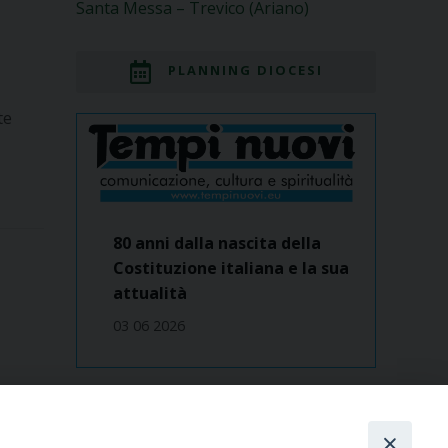
Santa Messa – Trevico (Ariano)
PLANNING DIOCESI
te
80 anni dalla nascita della
Costituzione italiana e la sua
attualità
03 06 2026
Dove siamo
contatti