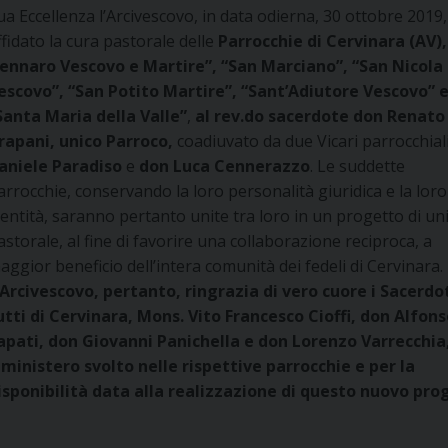
ua Eccellenza l’Arcivescovo, in data odierna, 30 ottobre 2019
ffidato la cura pastorale delle
Parrocchie di Cervinara (AV),
ennaro Vescovo e Martire”, “San Marciano”, “San Nicola
escovo”, “San Potito Martire”, “Sant’Adiutore Vescovo” 
Santa Maria della Valle”
,
al rev.do sacerdote don Renato
rapani, unico Parroco,
coadiuvato da due Vicari parrocchial
aniele Paradiso
e
don Luca Cennerazzo
. Le suddette
arrocchie, conservando la loro personalità giuridica e la loro
dentità, saranno pertanto unite tra loro in un progetto di un
astorale, al fine di favorire una collaborazione reciproca, a
aggior beneficio dell’intera comunità dei fedeli di Cervinara.
’Arcivescovo, pertanto, ringrazia di vero cuore i Sacerdo
utti di Cervinara, Mons. Vito Francesco Cioffi, don Alfon
apati, don Giovanni Panichella e don Lorenzo Varrecchia
l ministero svolto nelle rispettive parrocchie e per la
isponibilità data alla realizzazione di questo nuovo pro