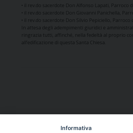
• il rev.do sacerdote Don Alfonso Lapati, Parroco d
• il rev.do sacerdote Don Giovanni Panichella, Par
• il rev.do sacerdote Don Silvio Pepiciello, Parroco
In attesa degli adempimenti giuridici e amministrati
ringrazia tutti, affinché, nella fedeltà al propri
all’edificazione di questa Santa Chiesa.
Informativa