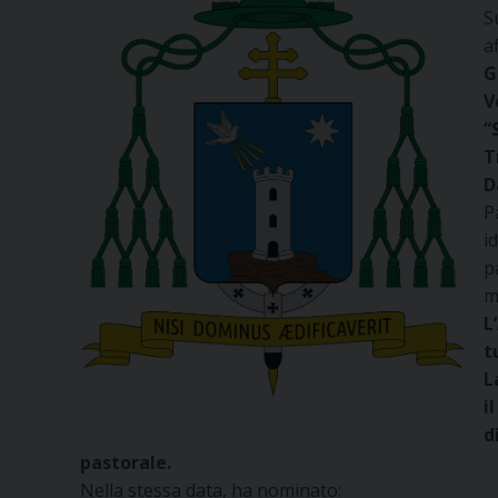
S
a
G
V
“
T
D
P
i
p
m
L
t
L
i
d
pastorale.
Nella stessa data, ha nominato: