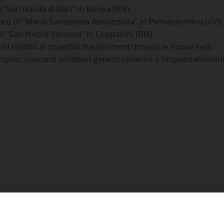
i “San Nicola di Bari” in Bonea (BN);
roco di “Maria Santissima Annunziata” in Pietrastornina (AV);
 di “San Nicola Vescovo” in Ceppaloni (BN).
vi relativi ai rispettivi trasferimenti presso le nuove sedi,
o compito, ciascuno collabori generosamente e responsabilmen