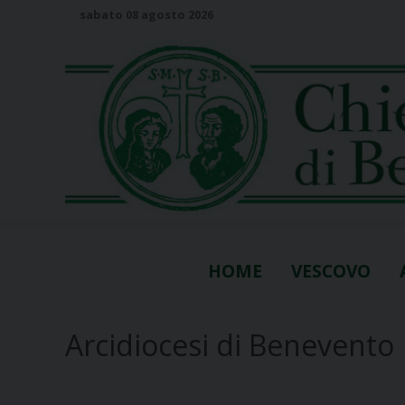
S
sabato 08 agosto 2026
k
i
p
t
o
c
o
n
t
e
n
HOME
VESCOVO
t
Arcidiocesi di Benevento