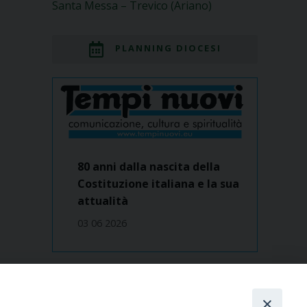
Santa Messa – Trevico (Ariano)
PLANNING DIOCESI
80 anni dalla nascita della
Costituzione italiana e la sua
attualità
03 06 2026
Dove siamo
contatti