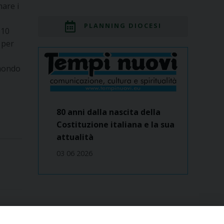
mare i
PLANNING DIOCESI
 10
 per
 mondo
80 anni dalla nascita della
Costituzione italiana e la sua
attualità
03 06 2026