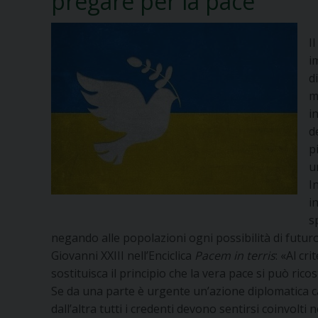
pregare per la pace”
I
i
d
m
i
d
p
u
I
i
s
negando alle popolazioni ogni possibilità di futur
Giovanni XXIII nell’Enciclica
Pacem in terris
: «Al cr
sostituisca il principio che la vera pace si può ricos
Se da una parte è urgente un’azione diplomatica ca
dall’altra tutti i credenti devono sentirsi coinvolti