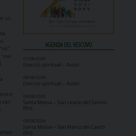
de un
lla
to
AGENDA DEL VESCOVO
 “no”
o “mai
07/08/2026
d
Esercizi spirituali – Assisi
08/08/2026
na
Esercizi spirituali – Assisi
ione e
09/08/2026
a san
Santa Messa – San Leucio del Sannio
(Bn)
i
09/08/2026
Santa Messa – San Marco dei Cavoti
 tempo
(Bn)