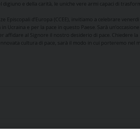
l digiuno e della carità, le uniche vere armi capaci di trasfor
nze Episcopali d’Europa (CCEE), invitiamo a celebrare venerdì
 in Ucraina e per la pace in questo Paese. Sarà un’occasione
r affidare al Signore il nostro desiderio di pace. Chiedere la
rinnovata cultura di pace, sarà il modo in cui porteremo nel