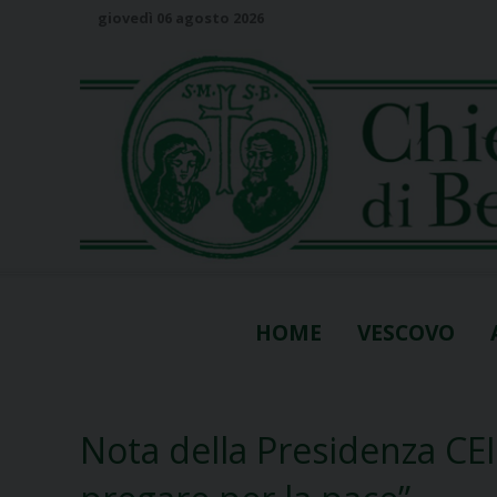
S
giovedì 06 agosto 2026
k
i
p
t
o
c
o
n
t
e
n
HOME
VESCOVO
t
Nota della Presidenza CEI