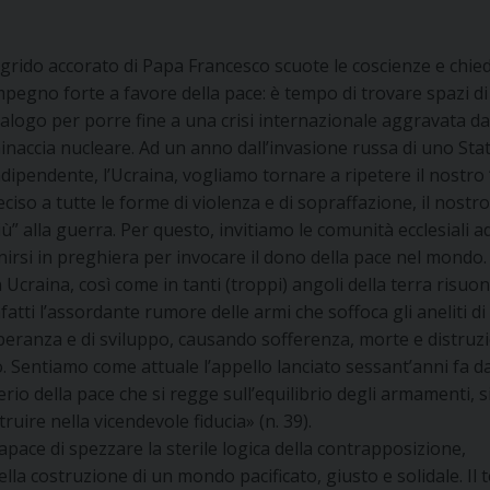
l grido accorato di Papa Francesco scuote le coscienze e chie
mpegno forte a favore della pace: è tempo di trovare spazi di
ialogo per porre fine a una crisi internazionale aggravata da
inaccia nucleare. Ad un anno dall’invasione russa di uno Sta
ndipendente, l’Ucraina, vogliamo tornare a ripetere il nostro
eciso a tutte le forme di violenza e di sopraffazione, il nostr
iù” alla guerra. Per questo, invitiamo le comunità ecclesiali a
nirsi in preghiera per invocare il dono della pace nel mondo.
n Ucraina, così come in tanti (troppi) angoli della terra risuo
nfatti l’assordante rumore delle armi che soffoca gli aneliti di
peranza e di sviluppo, causando sofferenza, morte e distruz
o. Sentiamo come attuale l’appello lanciato sessant’anni fa d
iterio della pace che si regge sull’equilibrio degli armamenti, s
truire nella vicendevole fiducia» (n. 39).
pace di spezzare la sterile logica della contrapposizione,
 nella costruzione di un mondo pacificato, giusto e solidale. Il