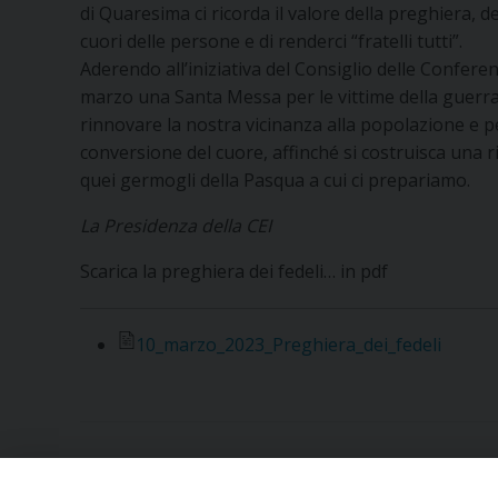
di Quaresima ci ricorda il valore della preghiera, de
cuori delle persone e di renderci “fratelli tutti”.
Aderendo all’iniziativa del Consiglio delle Confere
marzo una Santa Messa per le vittime della guerra
rinnovare la nostra vicinanza alla popolazione e pe
conversione del cuore, affinché si costruisca una 
quei germogli della Pasqua a cui ci prepariamo.
La Presidenza della CEI
Scarica la preghiera dei fedeli… in pdf
10_marzo_2023_Preghiera_dei_fedeli