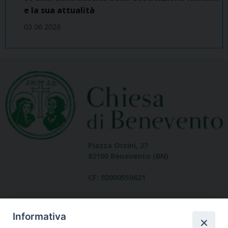
e la sua attualità
03 06 2026
Piazza Orsini, 27
82100 Benevento (BN)
CF: 92000550621
Informativa