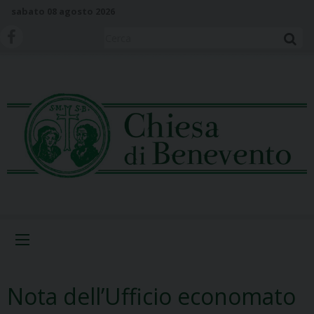
S
sabato 08 agosto 2026
k
i
Cerca
p
t
o
c
o
n
t
e
n
t
Menu
Nota dell’Ufficio economato