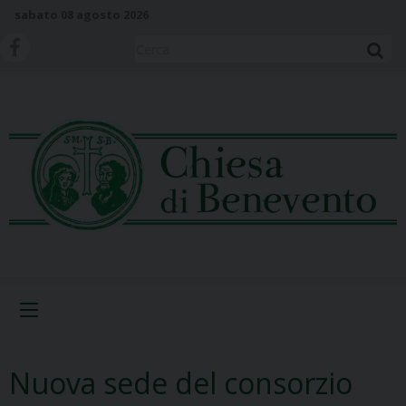
S
sabato 08 agosto 2026
k
i
Cerca
p
t
o
c
o
n
t
e
n
t
Menu
Nuova sede del consorzio