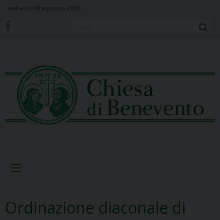
S
sabato 08 agosto 2026
k
i
Cerca
p
t
o
c
o
n
t
e
n
t
Menu
Ordinazione diaconale di