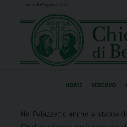
S
venerdì 07 agosto 2026
k
i
p
t
o
c
o
n
t
e
n
HOME
VESCOVO
t
Nel Palazzetto anche la statua d