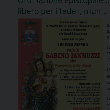
Ordinazione episcopale di
libero per i fedeli, munit
S
S
C
L
“
1
L
a
S
a
L
A