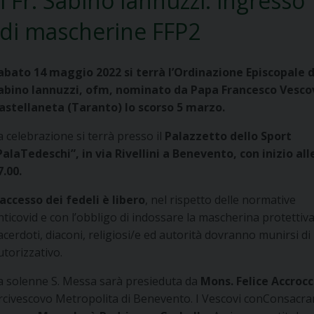
 Fr. Sabino Iannuzzi: ingresso
i di mascherine FFP2
abato 14 maggio 2022 si terrà l’Ordinazione Episcopale di
abino Iannuzzi, ofm, nominato da Papa Francesco Vesco
astellaneta (Taranto) lo scorso 5 marzo.
a celebrazione si terrà presso il
Palazzetto dello Sport
PalaTedeschi”, in via Rivellini a Benevento, con inizio all
7.00.
’accesso dei fedeli è libero
, nel rispetto delle normative
nticovid e con l’obbligo di indossare la mascherina protettiva
acerdoti, diaconi, religiosi/e ed autorità dovranno munirsi di
utorizzativo.
a solenne S. Messa sarà presieduta da
Mons. Felice Accroc
rcivescovo Metropolita di Benevento. I Vescovi conConsacra