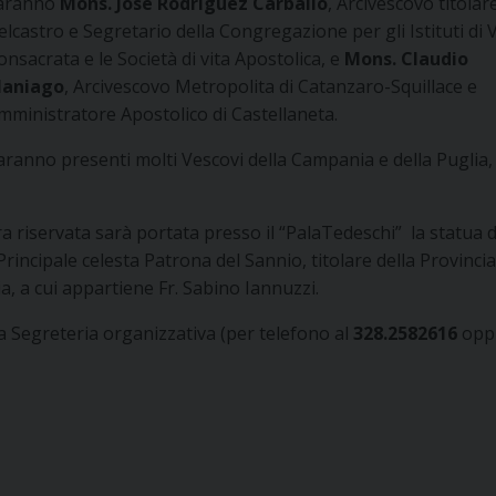
aranno
Mons. Josè Rodriguez Carballo
, Arcivescovo titolare
elcastro e Segretario della Congregazione per gli Istituti di V
onsacrata e le Società di vita Apostolica, e
Mons. Claudio
aniago
, Arcivescovo Metropolita di Catanzaro-Squillace e
mministratore Apostolico di Castellaneta.
aranno presenti molti Vescovi della Campania e della Puglia,
ra riservata sarà portata presso il “PalaTedeschi” la statua d
incipale celesta Patrona del Sannio, titolare della Provincia
ia, a cui appartiene Fr. Sabino Iannuzzi.
a Segreteria organizzativa (per telefono al
328.2582616
opp