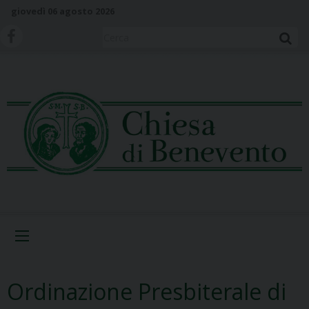
S
giovedì 06 agosto 2026
k
i
Cerca
p
t
o
c
o
n
t
e
n
t
Menu
Ordinazione Presbiterale di