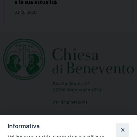
e la sua attualità
03 06 2026
Piazza Orsini, 27
82100 Benevento (BN)
CF: 92000550621
Informativa