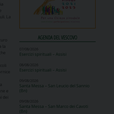
ia
e
li. La
AGENDA DEL VESCOVO
turo
a la
07/08/2026
che
Esercizi spirituali – Assisi
08/08/2026
coli
Esercizi spirituali – Assisi
ornice
09/08/2026
na
Santa Messa – San Leucio del Sannio
(Bn)
one e
i dei
09/08/2026
Santa Messa – San Marco dei Cavoti
(Bn)