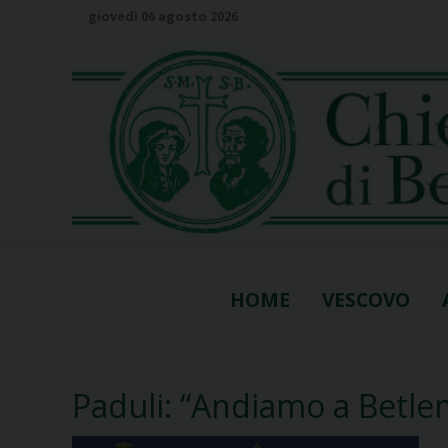
S
giovedì 06 agosto 2026
k
i
p
t
o
c
o
n
t
e
n
HOME
VESCOVO
t
Paduli: “Andiamo a Betl