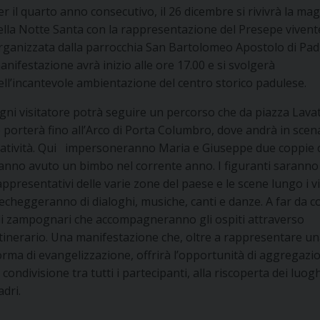
er il quarto anno consecutivo, il 26 dicembre si rivivrà la mag
ella Notte Santa con la rappresentazione del Presepe vivent
rganizzata dalla parrocchia San Bartolomeo Apostolo di Padu
anifestazione avrà inizio alle ore 17.00 e si svolgerà
ell’incantevole ambientazione del centro storico padulese.
gni visitatore potrà seguire un percorso che da piazza Lava
o porterà fino all’Arco di Porta Columbro, dove andrà in scen
atività. Qui impersoneranno Maria e Giuseppe due coppie 
anno avuto un bimbo nel corrente anno. I figuranti saranno
appresentativi delle varie zone del paese e le scene lungo i vi
iecheggeranno di dialoghi, musiche, canti e danze. A far da c
li zampognari che accompagneranno gli ospiti attraverso
’itinerario. Una manifestazione che, oltre a rappresentare u
orma di evangelizzazione, offrirà l’opportunità di aggregazi
i condivisione tra tutti i partecipanti, alla riscoperta dei luogh
adri.