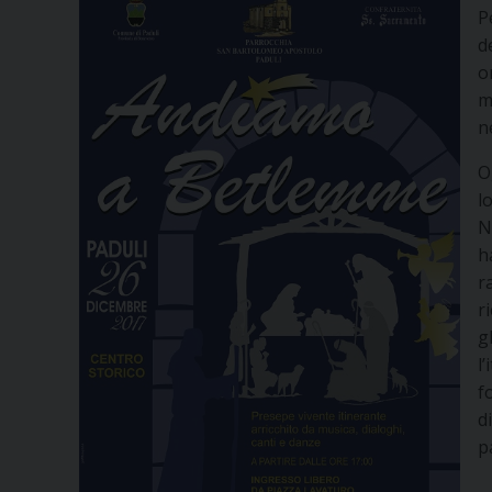
P
d
o
m
n
O
l
N
h
r
r
g
l
f
d
p