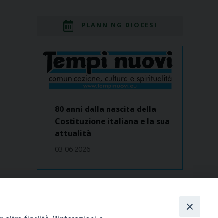
PLANNING DIOCESI
80 anni dalla nascita della
Costituzione italiana e la sua
attualità
03 06 2026
Dove siamo
contatti