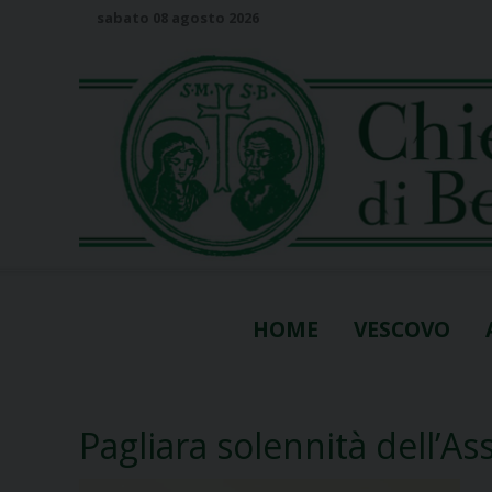
S
sabato 08 agosto 2026
k
i
p
t
o
c
o
n
t
e
n
HOME
VESCOVO
t
Pagliara solennità dell’As