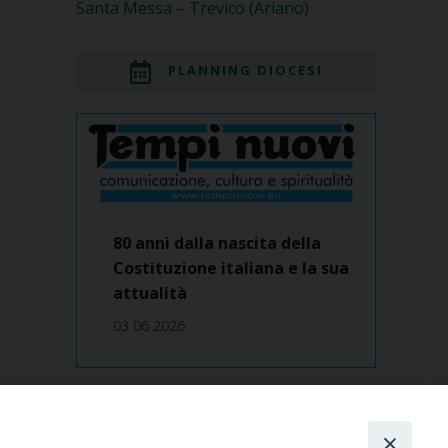
Santa Messa – Trevico (Ariano)
PLANNING DIOCESI
80 anni dalla nascita della
Costituzione italiana e la sua
attualità
03 06 2026
Dove siamo
contatti