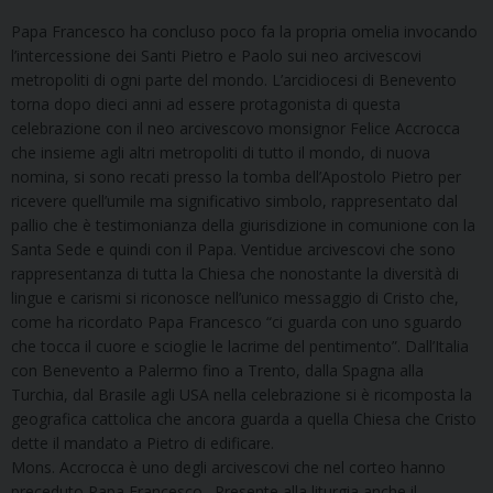
Papa Francesco ha concluso poco fa la propria omelia invocando
l’intercessione dei Santi Pietro e Paolo sui neo arcivescovi
metropoliti di ogni parte del mondo. L’arcidiocesi di Benevento
torna dopo dieci anni ad essere protagonista di questa
celebrazione con il neo arcivescovo monsignor Felice Accrocca
che insieme agli altri metropoliti di tutto il mondo, di nuova
nomina, si sono recati presso la tomba dell’Apostolo Pietro per
ricevere quell’umile ma significativo simbolo, rappresentato dal
pallio che è testimonianza della giurisdizione in comunione con la
Santa Sede e quindi con il Papa. Ventidue arcivescovi che sono
rappresentanza di tutta la Chiesa che nonostante la diversità di
lingue e carismi si riconosce nell’unico messaggio di Cristo che,
come ha ricordato Papa Francesco “ci guarda con uno sguardo
che tocca il cuore e scioglie le lacrime del pentimento”. Dall’Italia
con Benevento a Palermo fino a Trento, dalla Spagna alla
Turchia, dal Brasile agli USA nella celebrazione si è ricomposta la
geografica cattolica che ancora guarda a quella Chiesa che Cristo
dette il mandato a Pietro di edificare.
Mons. Accrocca è uno degli arcivescovi che nel corteo hanno
preceduto Papa Francesco. Presente alla liturgia anche il