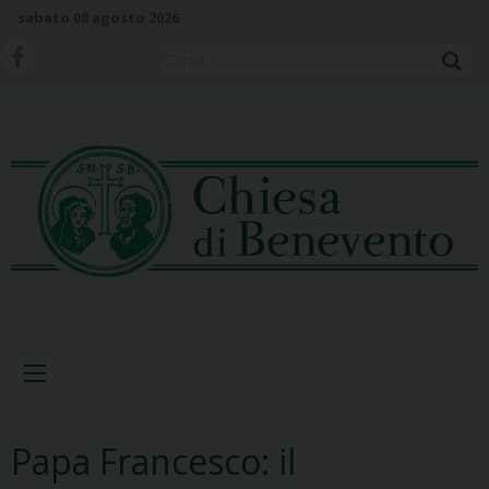
S
sabato 08 agosto 2026
k
i
Cerca
p
t
o
c
o
n
t
e
n
t
Menu
Papa Francesco: il