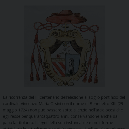
La ricorrenza del III centenario dell’elezione al soglio pontificio del
cardinale Vincenzo Maria Orsini con il nome di Benedetto XIII (29
maggio 1724) non può passare sotto silenzio nell’arcidiocesi che
egli resse per quarantaquattro anni, conservandone anche da
papa la titolarità. I segni della sua instancabile e multiforme
attività tra le attuali province di Benevento, Avellino, Campobasso