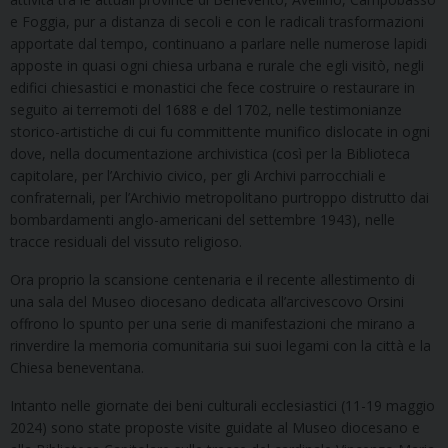
e Foggia, pur a distanza di secoli e con le radicali trasformazioni
apportate dal tempo, continuano a parlare nelle numerose lapidi
apposte in quasi ogni chiesa urbana e rurale che egli visitò, negli
edifici chiesastici e monastici che fece costruire o restaurare in
seguito ai terremoti del 1688 e del 1702, nelle testimonianze
storico-artistiche di cui fu committente munifico dislocate in ogni
dove, nella documentazione archivistica (così per la Biblioteca
capitolare, per l’Archivio civico, per gli Archivi parrocchiali e
confraternali, per l’Archivio metropolitano purtroppo distrutto dai
bombardamenti anglo-americani del settembre 1943), nelle
tracce residuali del vissuto religioso.
Ora proprio la scansione centenaria e il recente allestimento di
una sala del Museo diocesano dedicata all’arcivescovo Orsini
offrono lo spunto per una serie di manifestazioni che mirano a
rinverdire la memoria comunitaria sui suoi legami con la città e la
Chiesa beneventana.
Intanto nelle giornate dei beni culturali ecclesiastici (11-19 maggio
2024) sono state proposte visite guidate al Museo diocesano e