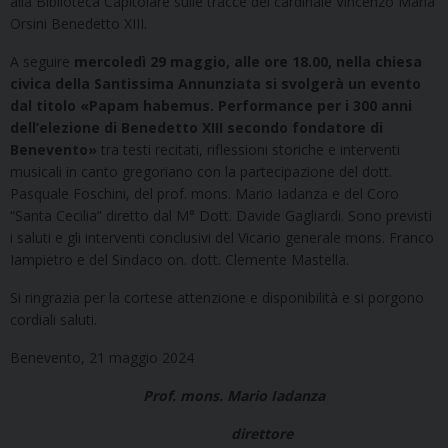
alla Biblioteca Capitolare sulle tracce del cardinale Vincenzo Maria
Orsini Benedetto XIII.
A seguire
mercoledì 29 maggio, alle ore 18.00, nella chiesa
civica della Santissima Annunziata si svolgerà un evento
dal titolo «Papam habemus. Performance per i 300 anni
dell’elezione di Benedetto XIII secondo fondatore di
Benevento»
tra testi recitati, riflessioni storiche e interventi
musicali in canto gregoriano con la partecipazione del dott.
Pasquale Foschini, del prof. mons. Mario Iadanza e del Coro
“Santa Cecilia” diretto dal M° Dott. Davide Gagliardi. Sono previsti
i saluti e gli interventi conclusivi del Vicario generale mons. Franco
Iampietro e del Sindaco on. dott. Clemente Mastella.
Si ringrazia per la cortese attenzione e disponibilità e si porgono
cordiali saluti.
Benevento, 21 maggio 2024
Prof. mons. Mario Iadanza
direttore