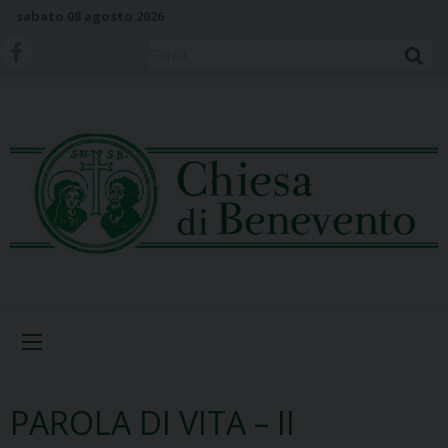
S
sabato 08 agosto 2026
k
i
Cerca
p
t
o
c
o
n
t
e
n
t
Menu
PAROLA DI VITA – II