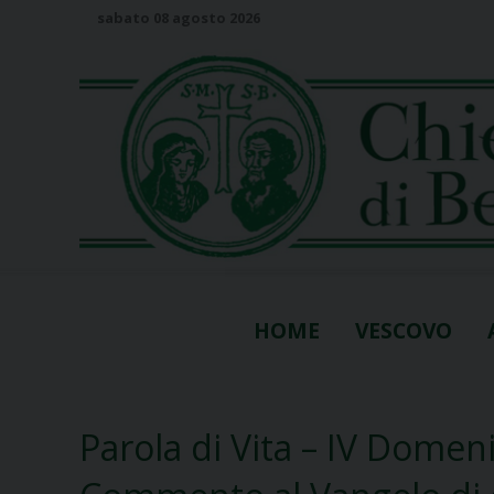
S
sabato 08 agosto 2026
k
i
p
t
o
c
o
n
t
e
n
HOME
VESCOVO
t
Parola di Vita – IV Domen