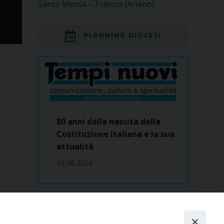
Santa Messa – Trevico (Ariano)
PLANNING DIOCESI
80 anni dalla nascita della
Costituzione italiana e la sua
attualità
03 06 2026
Dove siamo
contatti