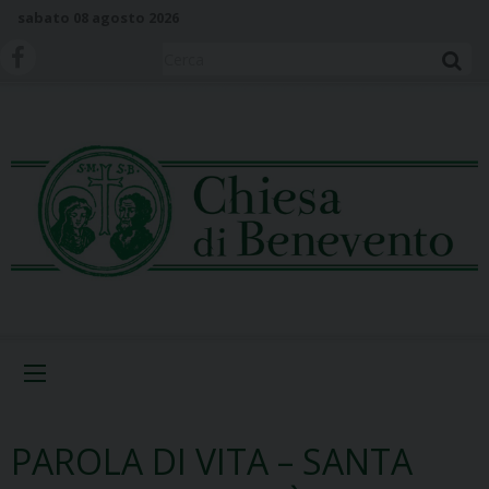
S
sabato 08 agosto 2026
k
i
Cerca
p
t
o
c
o
n
t
e
n
t
Menu
PAROLA DI VITA – SANTA