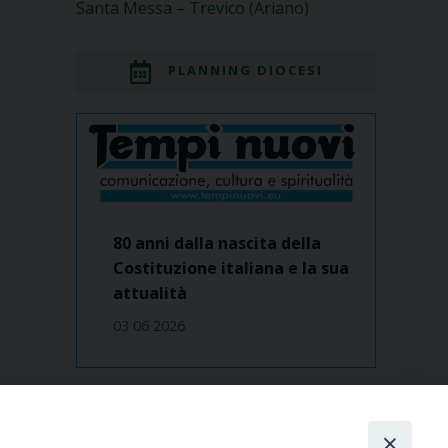
Santa Messa – Trevico (Ariano)
PLANNING DIOCESI
80 anni dalla nascita della
Costituzione italiana e la sua
attualità
03 06 2026
Dove siamo
contatti