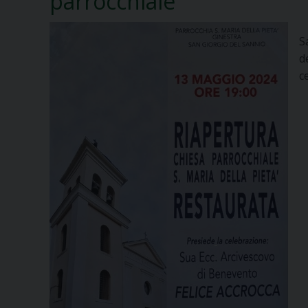
parrocchiale
S
d
c