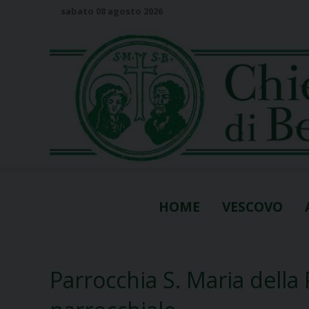
S
sabato 08 agosto 2026
k
i
p
t
o
c
o
n
t
e
n
HOME
VESCOVO
t
Parrocchia S. Maria della 