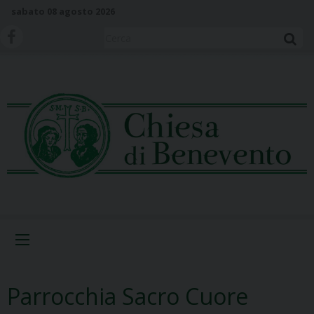
S
sabato 08 agosto 2026
k
i
Cerca
p
t
o
c
o
n
t
e
n
t
Menu
Parrocchia Sacro Cuore