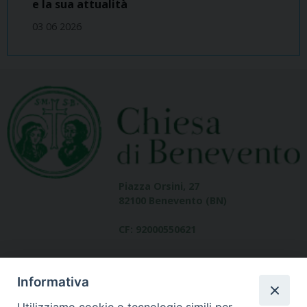
e la sua attualità
03 06 2026
Piazza Orsini, 27
82100 Benevento (BN)
CF: 92000550621
Informativa