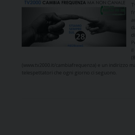
T
f
a
d
di
P
i
(
(www.tv2000.it/cambiafrequenza) e un indirizzo mai
telespettatori che ogni giorno ci seguono.