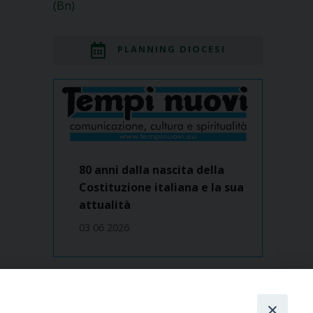
(Bn)
PLANNING DIOCESI
80 anni dalla nascita della
Costituzione italiana e la sua
attualità
03 06 2026
Dove siamo
contatti