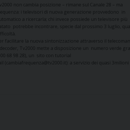
v2000 non cambia posizione – rimane sul Canale 28 – ma
requenza: i televisori di nuova generazione provvedono in
utomatico a ricercarla; chi invece possiede un televisore più
atato potrebbe incontrare, specie dal prossimo 3 luglio, qu
fficoltà.
er facilitare la nuova sintonizzazione attraverso il telecoma
l decoder, Tv2000 mette a disposizione un numero verde gra
800 68 98 28), un sito con tutorial
l (cambiafrequenza@tv2000.it): a servizio dei quasi 3milioni 