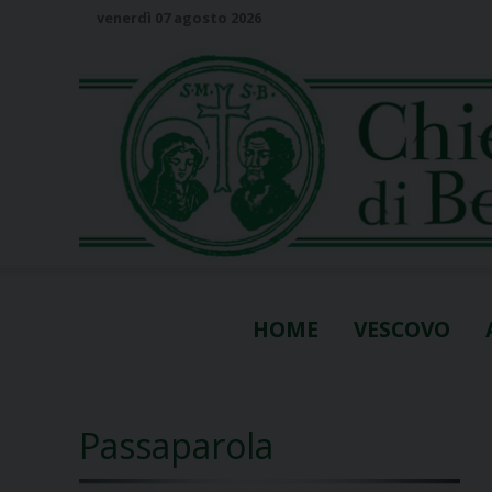
S
venerdì 07 agosto 2026
k
i
p
t
o
c
o
n
t
e
n
HOME
VESCOVO
t
Passaparola