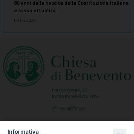
80 anni dalla nascita della Costituzione italiana
e la sua attualità
03 06 2026
Piazza Orsini, 27
82100 Benevento (BN)
CF: 92000550621
Informativa