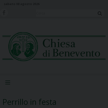
S
sabato 08 agosto 2026
k
i
Cerca
p
t
o
c
o
n
t
e
n
t
Menu
Perrillo in festa