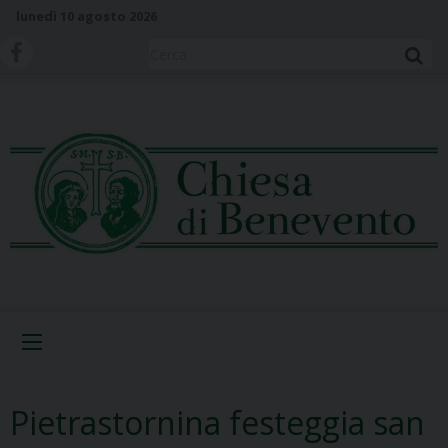
S
lunedì 10 agosto 2026
k
i
Cerca
p
t
o
c
o
n
t
e
n
t
Menu
Pietrastornina festeggia san