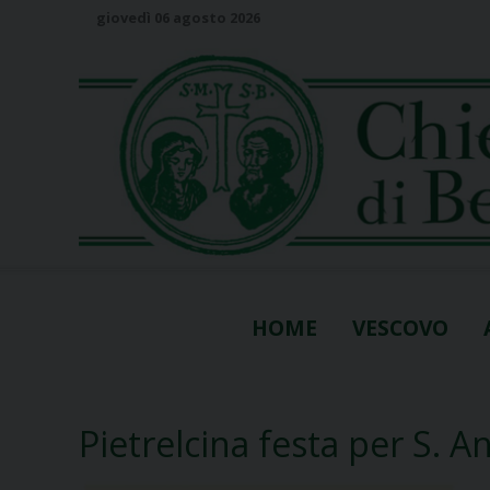
S
giovedì 06 agosto 2026
k
i
p
t
o
c
o
n
t
e
n
HOME
VESCOVO
t
Pietrelcina festa per S. A