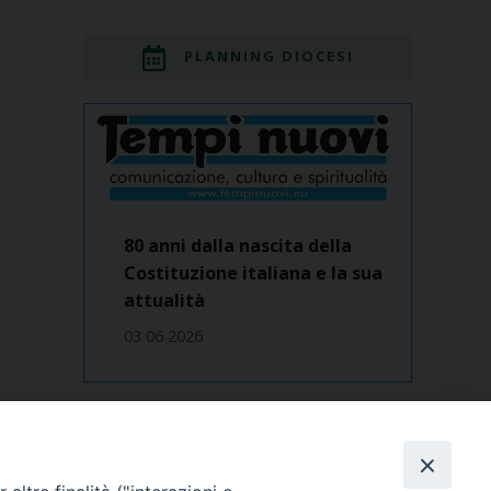
PLANNING DIOCESI
80 anni dalla nascita della
Costituzione italiana e la sua
attualità
03 06 2026
Dove siamo
contatti