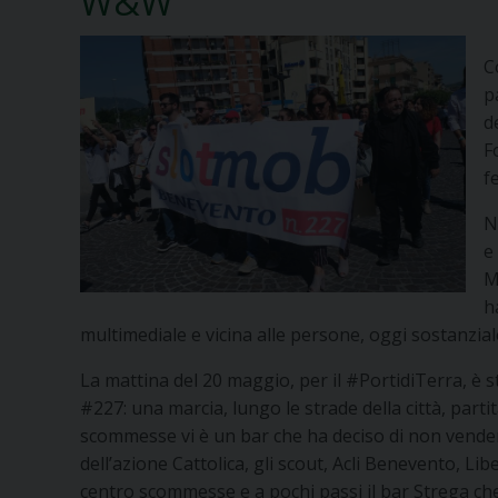
W&W
C
p
d
F
f
N
e
M
h
multimediale e vicina alle persone, oggi sostanziale
La mattina del 20 maggio, per il #PortidiTerra, è s
#227: una marcia, lungo le strade della città, parti
scommesse vi è un bar che ha deciso di non vendere
dell’azione Cattolica, gli scout, Acli Benevento, L
centro scommesse e a pochi passi il bar Strega che 