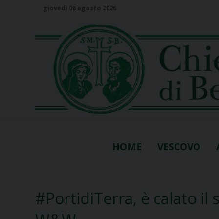
S
giovedì 06 agosto 2026
k
i
p
t
o
c
o
n
t
e
n
HOME
VESCOVO
t
#PortidiTerra, è calato il 