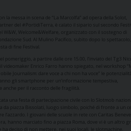
on la messa in scena de “La Marcolfa” ad opera della Solot,
artner del #PortidiTerra, è calato il sipario sul secondo Festi
el W&W, Welcome&Welfare, organizzato con il sostegno di
ondazione Sud. Al Mulino Pacifico, subito dopo lo spettacolo,
esta di fine Festival.
el pomeriggio, a partire dalle ore 15.00, l’inviato del Tg3 Nic
 il videomaker Enrico Farro hanno spiegato, nel workshop “
obile Journalism: dare voce a chi non ha voce” le potenzialit
anno gli smartphone per un’informazione tempestiva,
 anche per il racconto delle fragilità.
tata una festa di partecipazione civile con lo Slotmob nazion
ta da piazza Bissolati, luogo simbolo, poiché di fronte a un c
 l’azzardo. I giovani delle scuole in rete con Caritas Benev
ibera, hanno marciato fino a piazza Roma, dove vi è un altro 
ha deciso di non mettere, nei suoi locali, le slotmachine.