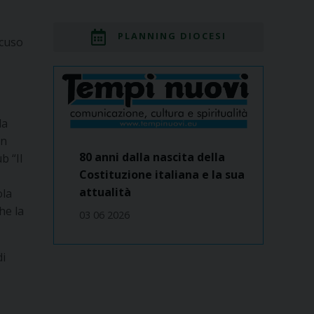
PLANNING DIOCESI
ecuso
la
an
80 anni dalla nascita della
b “Il
Costituzione italiana e la sua
attualità
ola
he la
03 06 2026
di