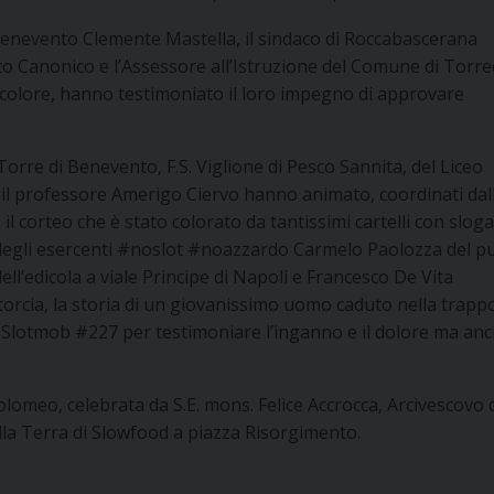
 Benevento Clemente Mastella, il sindaco di Roccabascerana
co Canonico e l’Assessore all’Istruzione del Comune di Torr
icolore, hanno testimoniato il loro impegno di approvare
Torre di Benevento, F.S. Viglione di Pesco Sannita, del Liceo
 il professore Amerigo Ciervo hanno animato, coordinati dal
il corteo che è stato colorato da tantissimi cartelli con slog
degli esercenti #noslot #noazzardo Carmelo Paolozza del pu
ll’edicola a viale Principe di Napoli e Francesco De Vita
Intorcia, la storia di un giovanissimo uomo caduto nella trapp
o Slotmob #227 per testimoniare l’inganno e il dolore ma anc
tolomeo, celebrata da S.E. mons. Felice Accrocca, Arcivescovo 
lla Terra di Slowfood a piazza Risorgimento.