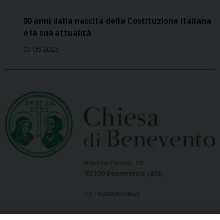
80 anni dalla nascita della Costituzione italiana
e la sua attualità
03 06 2026
Piazza Orsini, 27
82100 Benevento (BN)
CF: 92000550621