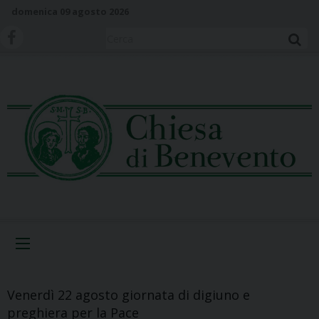
S
domenica 09 agosto 2026
k
i
Cerca
p
t
o
c
o
n
t
e
n
t
Menu
Venerdì 22 agosto giornata di digiuno e
preghiera per la Pace