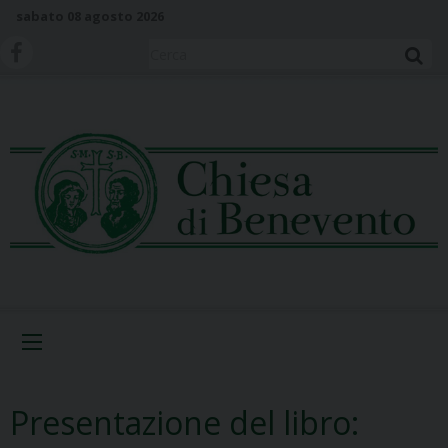
S
sabato 08 agosto 2026
k
i
Cerca
p
t
o
c
o
n
t
e
n
t
Menu
Presentazione del libro: