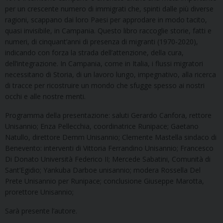
per un crescente numero di immigrati che, spinti dalle più diverse
ragioni, scappano dai loro Paesi per approdare in modo tacito,
quasi invisibile, in Campania. Questo libro raccoglie storie, fatti e
numeri, di cinquant’anni di presenza di migranti (1970-2020),
indicando con forza la strada dell’attenzione, della cura,
dell’integrazione. In Campania, come in Italia, i flussi migratori
necessitano di Storia, di un lavoro lungo, impegnativo, alla ricerca
di tracce per ricostruire un mondo che sfugge spesso ai nostri
occhi e alle nostre menti.
Programma della presentazione: saluti Gerardo Canfora, rettore
Unisannio; Enza Pellecchia, coordinatrice Runipace; Gaetano
Natullo, direttore Demm Unisannio; Clemente Mastella sindaco di
Benevento: interventi di Vittoria Ferrandino Unisannio; Francesco
Di Donato Università Federico II; Mercede Sabatini, Comunità di
Sant’Egidio; Yankuba Darboe unisannio; modera Rossella Del
Prete Unisannio per Runipace; conclusione Giuseppe Marotta,
prorettore Unisannio;
Sarà presente l’autore.